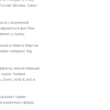
России: Москве, Санкт-
ться с вселенной
нироваться фастбэк-
венно у сцены.
монов и Никита Мартов
аева совершит Big
цэффекты, впечатляющие
 сцене. Полина
vert, Artik & Asti и
родолжит серию
в различных сферах.