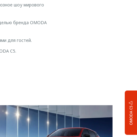
диозное шоу мирового
моделью бренда OMODA
ми для гостей.
ODA C5.
OMODA C5