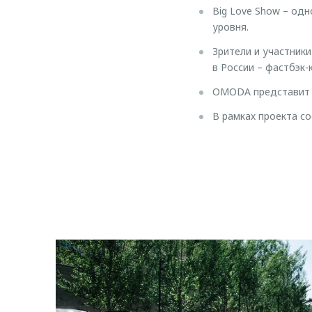
Big Love Show – од
уровня.
Зрители и участник
в России – фастбэк-
OMODA представит в
В рамках проекта с