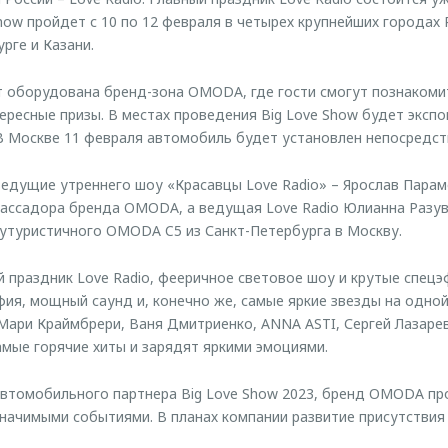
how пройдет с 10 по 12 февраля в четырех крупнейших городах 
рге и Казани.
т оборудована бренд-зона OMODA, где гости смогут познакоми
ресные призы. В местах проведения Big Love Show будет экспо
 Москве 11 февраля автомобиль будет установлен непосредст
ведущие утреннего шоу «Красавцы Love Radio» – Ярослав Пара
ассадора бренда OMODA, а ведущая Love Radio Юлианна Разув
футуристичного OMODA C5 из Санкт-Петербурга в Москву.
ый праздник Love Radio, фееричное световое шоу и крутые спе
фия, мощный саунд и, конечно же, самые яркие звезды на одной
Мари Краймбрери, Ваня Дмитриенко, ANNA ASTI, Сергей Лазарев, Zi
амые горячие хиты и зарядят яркими эмоциями.
автомобильного партнера Big Love Show 2023, бренд OMODA п
значимыми событиями. В планах компании развитие присутствия 