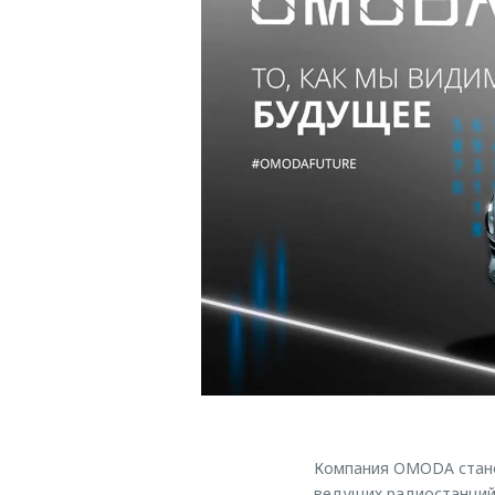
Компания OMODA стано
ведущих радиостанций Р