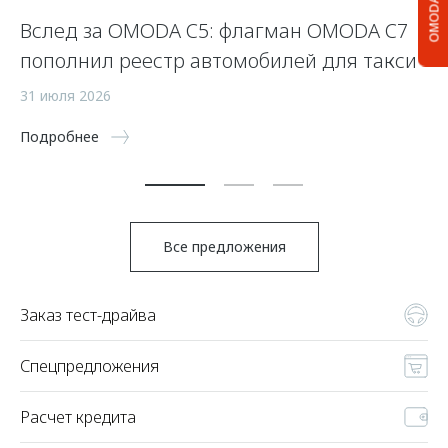
OMODA C5
Вслед за OMODA C5: флагман OMODA C7
К
пополнил реестр автомобилей для такси
з
31 июля 2026
8 
Подробнее
По
Все предложения
Заказ тест-драйва
Спецпредложения
Расчет кредита