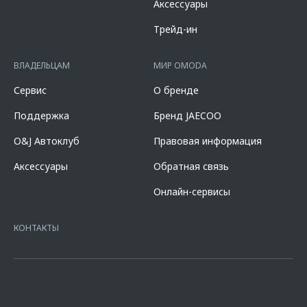
Аксессуары
составляет от 2,778% до 18,124%. % ставка составляет от 0,010% до
14,600%, на диапазонах первоначального взноса от 10,000% до
Трейд-ин
90,000% от стоимости автомобиля, при сроке кредита от 12 до 96
мес. и определяется индивидуально. Диапазон полной стоимости
кредита в % годовых составляет от 10,507% до 11,151%. % ставка
ВЛАДЕЛЬЦАМ
МИР OMODA
составляет 7,700% при первоначальном взносе 50,000% от
стоимости автомобиля, при сроке кредита 60 мес. и определяется
Сервис
О бренде
индивидуально. Указанное предложение действует в случае
оформления полиса КАСКО. При отказе от полиса КАСКО/отсутствии
Поддержка
Бренд JAECOO
пролонгации процентная ставка увеличится на 3%. Оценивайте свои
финансовые возможности и риски. Подробнее уточняйте в
O&J Автоклуб
Правовая информация
официальных дилерских центрах «Omoda». Изучите все условия
кредита в разделе «Кредит на покупку автомобиля у дилера» на
Аксессуары
Обратная связь
сайте банка
https://alfabank.ru/get-money/auto-loan/dealers/?
platformId=alfasite
Кредит предоставляет АО Альфа-Банк. ИНН
Онлайн-сервисы
7728168971 ОГРН 1027700067328 место нахождение 107078, г.
Москва, ул. Каланчевская, д. 27. Ген.лицензия ЦБ РФ № 1326 от
16.01.2015. Предложение ограничено и не является публичной
КОНТАКТЫ
офертой.