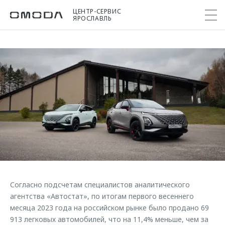
ЦЕНТР-СЕРВИС
ЯРОСЛАВЛЬ
Покупателям
Мир OMODA
Владельцам
Модели
C5
Выбор и покупка
Сервис
О бренде
от 2 299 000 ₽*
Сравнить комплектации
Записаться на сервис
Новости
Записаться на тест-драйв
Кузовной ремонт
Онлайн-сервисы
C7
Cпецпредложения
Сервисные акции
Приложение O&J
от 2 739 000 ₽*
Прайс-листы
Поддержка
Клуб владельцев OMODA
OMODA Лизинг
Согласно подсчетам специалистов аналитического
Помощь на дороге
Бренд JAECOO
агентства «Автостат», по итогам первого весеннего
Кредит и страхование
Гарантия
месяца 2023 года на российском рынке было продано 69
Правовая информация
Кредитные программы
Дополнительная техническая поддержка
913 легковых автомобилей, что на 11,4% меньше, чем за