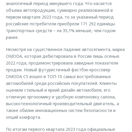
аналогичный период минувшего года. Что касается
Страхование
Руководства по эксплуатации
Обратная связь
объема автопродукции, суммарно реализованной в
Кредитный калькулятор
Клиентская поддержка
первом квартале 2023 года, то за указанный период
российские потребители приобрели 171 292 единицы
Аксессуары
O&J Автоклуб
транспортных средств – на 35,1% меньше, чем годом
Одежда и сувениры
Клуб владельцев OMODA
ранее.
Оригинальные аксессуары
Приложение O&J
Несмотря на существенное падение автосегмента, марка
Запчасти
OMODA, которая дебютировала в России лишь осенью
Аксессуары
2022 года, продемонстрировала завидные показатели
Трейд-ин
Одежда и сувениры
продаж. Новый футуристичный фастбэк-кроссовер
OMODA C5 вошел в ТОП-10 самых востребованных
Калькулятор трейд-ин
Оригинальные аксессуары
автомобилей среди российских покупателей. Клиенты
Запчасти
оценили стильный и яркий дизайн автомобиля, его
отличную эргономику и удобную компоновку салона,
высокотехнологичный производительный двигатель, а
также обилие инновационных систем безопасности и
опций комфорта.
По итогам первого квартала 2023 года официальные