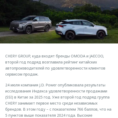
Страхование
Руководства по эксплуатации
Обратная связь
Кредитный калькулятор
Клиентская поддержка
Аксессуары
O&J Автоклуб
Одежда и сувениры
Клуб владельцев OMODA
Оригинальные аксессуары
Приложение O&J
Запчасти
Аксессуары
CHERY GROUP, куда входят бренды OMODA и JAECOO,
Трейд-ин
Одежда и сувениры
второй год подряд возглавила рейтинг китайских
автопроизводителей по удовлетворенности клиентов
Калькулятор трейд-ин
Оригинальные аксессуары
сервисом продаж.
Запчасти
24 июля компания J.D. Power опубликовала результаты
исследования Индекса удовлетворенности продажами
(SSI) в Китае за 2025 год. Уже второй год подряд группа
CHERY занимает первое место среди независимых
брендов. В этом году – с показателем 766 баллов, что на
5 пунктов выше показателя 2024 года. Высокие