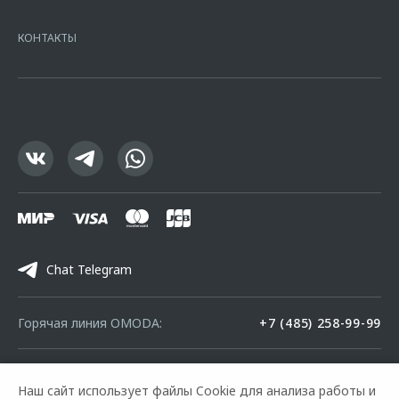
Москва, ул. Каланчевская, д. 27. Ген.лицензия ЦБ РФ № 1326 от
16.01.2015. Предложение ограничено и не является публичной
КОНТАКТЫ
офертой.
Chat Telegram
Горячая линия OMODA:
+7 (485) 258-99-99
© 2026 Центр-Сервис Ярославль
Наш сайт использует файлы Cookie для анализа работы и