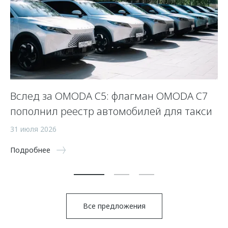
Вслед за OMODA C5: флагман OMODA C7
К
пополнил реестр автомобилей для такси
з
31 июля 2026
8 
Подробнее
По
Все предложения