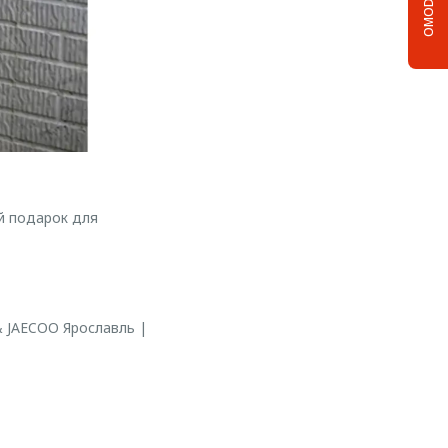
OMODA C5
й подарок для
 JAECOO Ярославль |