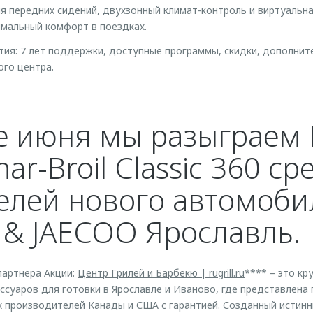
я передних сидений, двухзонный климат-контроль и виртуальн
мальный комфорт в поездках.
тия: 7 лет поддержки, доступные программы, скидки, дополни
ого центра.
е июня мы разыграем
ar-Broil Classic 360 ср
елей нового автомоби
& JAECOO Ярославль.
партнера Акции:
Центр Грилей и Барбекю | rugrill.ru
**** – это кр
ессуаров для готовки в Ярославле и Иваново, где представлена
х производителей Канады и США с гарантией. Созданный истин