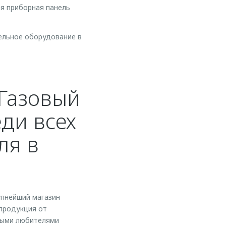
ая приборная панель
тельное оборудование в
 Газовый
еди всех
ля в
упнейший магазин
 продукция от
ными любителями