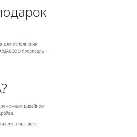
подарок
я для исполнения
A&JAECOO Ярославль –
A?
езрамочным дизайном
райва.
водителю повышают