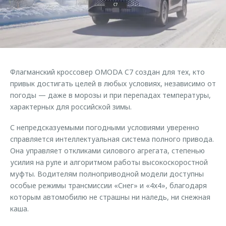
Страхование
Руководства по эксплуатации
Обратная связь
Кредитный калькулятор
Клиентская поддержка
Аксессуары
O&J Автоклуб
Одежда и сувениры
Клуб владельцев OMODA
Флагманский кроссовер OMODA C7 создан для тех, кто
Оригинальные аксессуары
Приложение O&J
привык достигать целей в любых условиях, независимо от
Запчасти
погоды — даже в морозы и при перепадах температуры,
Аксессуары
характерных для российской зимы.
Трейд-ин
Одежда и сувениры
С непредсказуемыми погодными условиями уверенно
Калькулятор трейд-ин
Оригинальные аксессуары
справляется интеллектуальная система полного привода.
Запчасти
Она управляет откликами силового агрегата, степенью
усилия на руле и алгоритмом работы высокоскоростной
муфты. Водителям полноприводной модели доступны
особые режимы трансмиссии «Снег» и «4х4», благодаря
которым автомобилю не страшны ни наледь, ни снежная
каша.