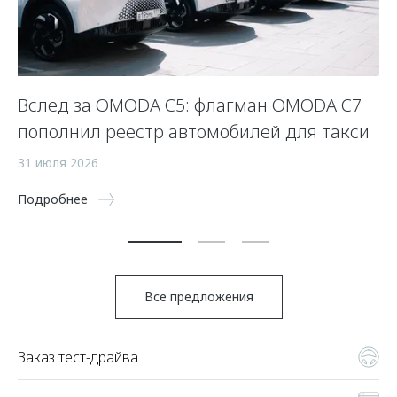
Вслед за OMODA C5: флагман OMODA C7
К
пополнил реестр автомобилей для такси
з
31 июля 2026
8 
Подробнее
По
Все предложения
Заказ тест-драйва