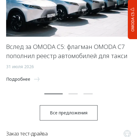
OMODA C5
Вслед за OMODA C5: флагман OMODA C7
К
пополнил реестр автомобилей для такси
з
31 июля 2026
8 
Подробнее
По
Все предложения
Заказ тест-драйва