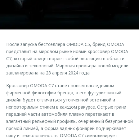
Страхование
Руководства по эксплуатации
Обратная связь
Кредитный калькулятор
Клиентская поддержка
Аксессуары
O&J Автоклуб
Одежда и сувениры
Клуб владельцев OMODA
После запуска бестселлера OMODA С5, бренд OMODA
Оригинальные аксессуары
Приложение O&J
представит на мировом рынке новый кроссовер OMODA
Запчасти
С7, который олицетворяет собой эволюцию в области
Аксессуары
дизайна и технологий. Мировая премьера новой модели
Трейд-ин
Одежда и сувениры
запланирована на 28 апреля 2024 года.
Калькулятор трейд-ин
Оригинальные аксессуары
Кроссовер OMODA C7 станет новым наследником
Запчасти
фирменной философии бренда, а его футуристичный
дизайн будет отличаться утонченной эстетикой и
неповторимым стилем в каждом ракурсе. Острые грани
передней части автомобиля плавно перетекают в
элегантный рельефный профиль, очерченный безупречной
прямой линией, а форма задних фонарей подчеркивает
силу и технологичность. OMODA С7 символизирует