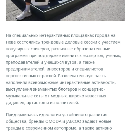
Страхование
Руководства по эксплуатации
Обратная связь
Кредитный калькулятор
Клиентская поддержка
Аксессуары
O&J Автоклуб
На специальных интерактивных площадках города на
Одежда и сувениры
Клуб владельцев OMODA
Неве состоялись трендовые деловые сессии с участием
Оригинальные аксессуары
Приложение O&J
популярных спикеров, различные образовательные
Запчасти
программы при поддержке именитых экспертов, ученых,
Аксессуары
преподавателей и учащихся вузов, а также
Трейд-ин
Одежда и сувениры
предпринимателей, инвесторов и специалистов
перспективных отраслей. Развлекательную часть
Калькулятор трейд-ин
Оригинальные аксессуары
наполнили всевозможные интерактивные активности,
Запчасти
выступления знаменитых блогеров и концертно-
музыкальные сеты от модных, широко известных
диджеев, артистов и исполнителей.
Придерживаясь идеологии устойчивого развития
общества, бренды OMODA и JAECOO задают новые
тренды в современном автопроме, а также активно