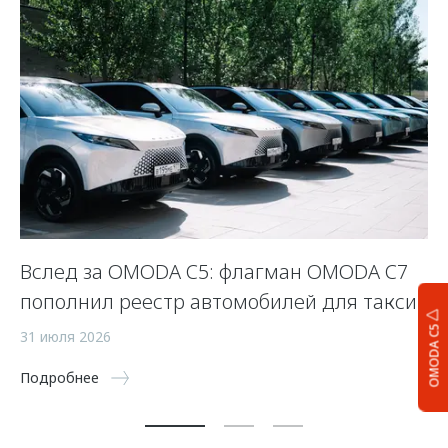
Вслед за OMODA C5: флагман OMODA C7
К
пополнил реестр автомобилей для такси
з
OMODA C5
31 июля 2026
8 
Подробнее
По