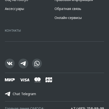
официальных дилерских центрах «Omoda». Изучите все условия
кредита в разделе «Кредит на покупку автомобиля у дилера» на
Аксессуары
Обратная связь
сайте банка
https://alfabank.ru/get-money/auto-loan/dealers/?
platformId=alfasite
Кредит предоставляет АО Альфа-Банк. ИНН
Онлайн-сервисы
7728168971 ОГРН 1027700067328 место нахождение 107078, г.
Москва, ул. Каланчевская, д. 27. Ген.лицензия ЦБ РФ № 1326 от
16.01.2015. Предложение ограничено и не является публичной
КОНТАКТЫ
офертой.
Chat Telegram
Горячая линия OMODA:
+7 (485) 258-99-99