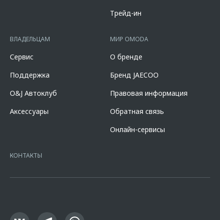
составляет от 2,778% до 18,124%. % ставка составляет от 0,010% до
14,600%, на диапазонах первоначального взноса от 10,000% до
Трейд-ин
90,000% от стоимости автомобиля, при сроке кредита от 12 до 96
мес. и определяется индивидуально. Диапазон полной стоимости
кредита в % годовых составляет от 10,507% до 11,151%. % ставка
ВЛАДЕЛЬЦАМ
МИР OMODA
составляет 7,700% при первоначальном взносе 50,000% от
стоимости автомобиля, при сроке кредита 60 мес. и определяется
Сервис
О бренде
индивидуально. Указанное предложение действует в случае
оформления полиса КАСКО. При отказе от полиса КАСКО/отсутствии
Поддержка
Бренд JAECOO
пролонгации процентная ставка увеличится на 3%. Оценивайте свои
финансовые возможности и риски. Подробнее уточняйте в
O&J Автоклуб
Правовая информация
официальных дилерских центрах «Omoda». Изучите все условия
кредита в разделе «Кредит на покупку автомобиля у дилера» на
Аксессуары
Обратная связь
сайте банка
https://alfabank.ru/get-money/auto-loan/dealers/?
platformId=alfasite
Кредит предоставляет АО Альфа-Банк. ИНН
Онлайн-сервисы
7728168971 ОГРН 1027700067328 место нахождение 107078, г.
Москва, ул. Каланчевская, д. 27. Ген.лицензия ЦБ РФ № 1326 от
16.01.2015. Предложение ограничено и не является публичной
КОНТАКТЫ
офертой.