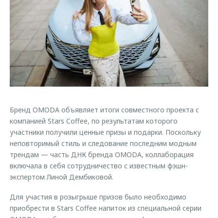
Страхование
Руководства по эксплуатации
Обратная связь
Кредитный калькулятор
Клиентская поддержка
Аксессуары
O&J Автоклуб
Одежда и сувениры
Клуб владельцев OMODA
Оригинальные аксессуары
Приложение O&J
Запчасти
Аксессуары
Бренд OMODA объявляет итоги совместного проекта с
Трейд-ин
Одежда и сувениры
компанией Stars Coffee, по результатам которого
Калькулятор трейд-ин
Оригинальные аксессуары
участники получили ценные призы и подарки. Поскольку
Запчасти
неповторимый стиль и следование последним модным
трендам — часть ДНК бренда OMODA, коллаборация
включала в себя сотрудничество с известным фэшн-
экспертом Линой Дембиковой.
Для участия в розыгрыше призов было необходимо
приобрести в Stars Coffee напиток из специальной серии