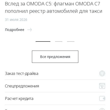
Вслед за OMODA C5: флагман OMODA C7
К
пополнил реестр автомобилей для такси
з
31 июля 2026
8 
Подробнее
По
Все предложения
Заказ тест-драйва
Спецпредложения
Расчет кредита