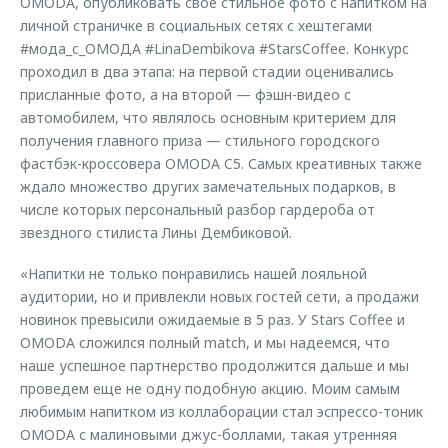
OMODA, опубликовать свое стильное фото с напитком на
личной страничке в социальных сетях с хештегами
#мода_с_ОМОДА #LinaDembikova #StarsCoffee. Конкурс
проходил в два этапа: на первой стадии оценивались
присланные фото, а на второй — фэшн-видео с
автомобилем, что являлось основным критерием для
получения главного приза — стильного городского
фастбэк-кроссовера OMODA C5. Самых креативных также
ждало множество других замечательных подарков, в
числе которых персональный разбор гардероба от
звездного стилиста Лины Дембиковой.
«Напитки не только понравились нашей лояльной
аудитории, но и привлекли новых гостей сети, а продажи
новинок превысили ожидаемые в 5 раз. У Stars Coffee и
OMODA сложился полный match, и мы надеемся, что
наше успешное партнерство продолжится дальше и мы
проведем еще не одну подобную акцию. Моим самым
любимым напитком из коллаборации стал эспрессо-тоник
OMODA с малиновыми джус-боллами, такая утренняя