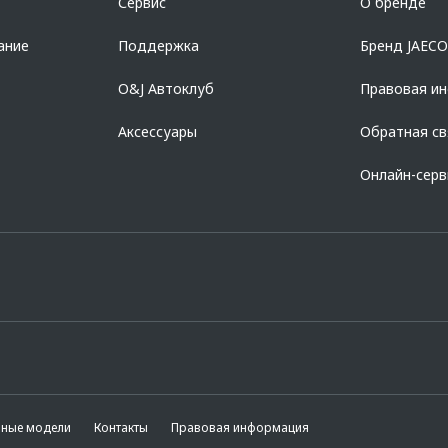
Сервис
О бренде
728168971 ОГРН 1027700067328 место нахождение 107078, г. Москва, ул. Ка
ание
Поддержка
Бренд JAEC
O&J Автоклуб
Правовая и
Аксессуары
Обратная св
Онлайн-сер
вные модели
Контакты
Правовая информация