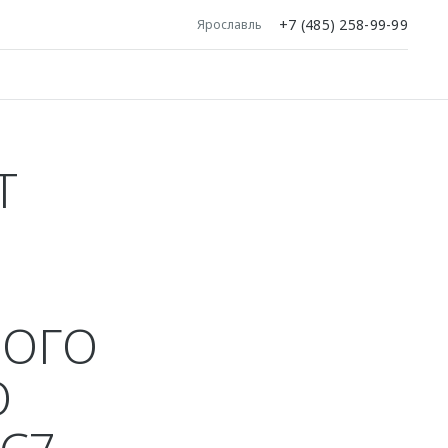
+7 (485) 258-99-99
Ярославль
Т
НОГО
О