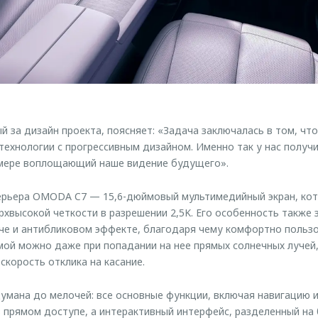
й за дизайн проекта, поясняет: «Задача заключалась в том, чт
ехнологии с прогрессивным дизайном. Именно так у нас получ
 мере воплощающий наше видение будущего».
ерьера OMODA C7 — 15,6-дюймовый мультимедийный экран, ко
рхвысокой четкости в разрешении 2,5K. Его особенность также 
че и антибликовом эффекте, благодаря чему комфортно польз
ой можно даже при попадании на нее прямых солнечных лучей
скорость отклика на касание.
мана до мелочей: все основные функции, включая навигацию и
в прямом доступе, а интерактивный интерфейс, разделенный на 