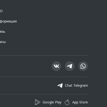
ланчевская, д. 27. Ген.лицензия ЦБ РФ № 1326 от 16.01.2015.
OO
нформация
язь
висы
Chat Telegram
Google Play
App Store