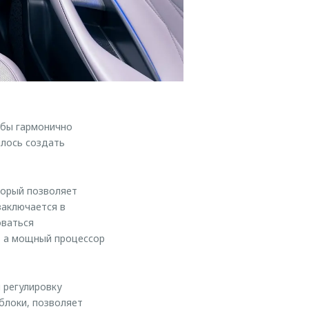
обы гармонично
илось создать
торый позволяет
заключается в
оваться
, а мощный процессор
 регулировку
блоки, позволяет