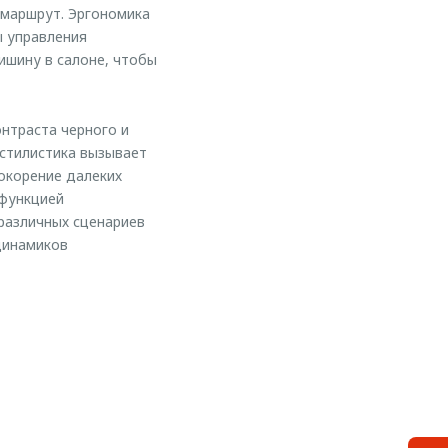
маршрут. Эргономика
ы управления
ишину в салоне, чтобы
онтраста черного и
 стилистика вызывает
окорение далеких
 функцией
различных сценариев
динамиков