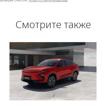
адельцев OMODA:
https://t.me/omoda5club
Смотрите также