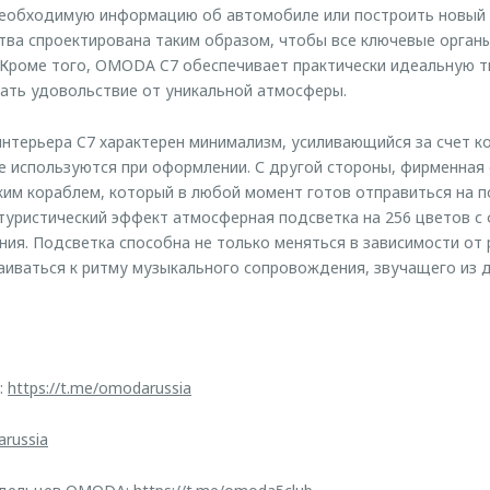
необходимую информацию об автомобиле или построить новый 
тва спроектирована таким образом, чтобы все ключевые орган
 Кроме того, OMODA C7 обеспечивает практически идеальную т
ать удовольствие от уникальной атмосферы.
интерьера C7 характерен минимализм, усиливающийся за счет к
е используются при оформлении. С другой стороны, фирменная
ким кораблем, который в любой момент готов отправиться на п
утуристический эффект атмосферная подсветка на 256 цветов с
ия. Подсветка способна не только меняться в зависимости от 
аиваться к ритму музыкального сопровождения, звучащего из 
:
https://t.me/omodarussia
arussia