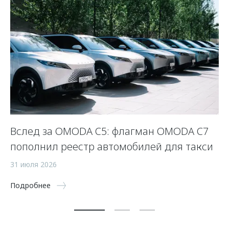
Вслед за OMODA C5: флагман OMODA C7
К
пополнил реестр автомобилей для такси
з
31 июля 2026
8 
Подробнее
По