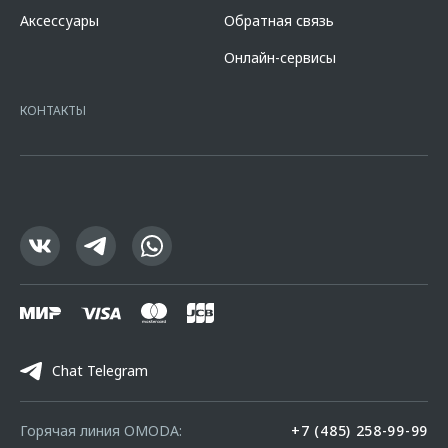
кредита в разделе «Кредит на покупку автомобиля у дилера» на
Аксессуары
Обратная связь
сайте банка
https://alfabank.ru/get-money/auto-loan/dealers/?
platformId=alfasite
Кредит предоставляет АО Альфа-Банк. ИНН
Онлайн-сервисы
7728168971 ОГРН 1027700067328 место нахождение 107078, г.
Москва, ул. Каланчевская, д. 27. Ген.лицензия ЦБ РФ № 1326 от
16.01.2015. Предложение ограничено и не является публичной
КОНТАКТЫ
офертой.
Chat Telegram
Горячая линия OMODA:
+7 (485) 258-99-99