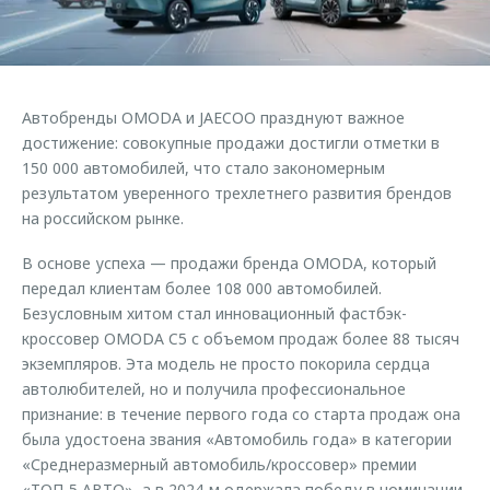
Страхование
Руководства по эксплуатации
Обратная связь
Кредитный калькулятор
Клиентская поддержка
Аксессуары
O&J Автоклуб
Автобренды OMODA и JAECOO празднуют важное
Одежда и сувениры
Клуб владельцев OMODA
достижение: совокупные продажи достигли отметки в
Оригинальные аксессуары
Приложение O&J
150 000 автомобилей, что стало закономерным
результатом уверенного трехлетнего развития брендов
Запчасти
Аксессуары
на российском рынке.
Трейд-ин
Одежда и сувениры
В основе успеха — продажи бренда OMODA, который
Калькулятор трейд-ин
Оригинальные аксессуары
передал клиентам более 108 000 автомобилей.
Безусловным хитом стал инновационный фастбэк-
Запчасти
кроссовер OMODA C5 с объемом продаж более 88 тысяч
экземпляров. Эта модель не просто покорила сердца
автолюбителей, но и получила профессиональное
признание: в течение первого года со старта продаж она
была удостоена звания «Автомобиль года» в категории
«Среднеразмерный автомобиль/кроссовер» премии
«ТОП-5 АВТО», а в 2024-м одержала победу в номинации