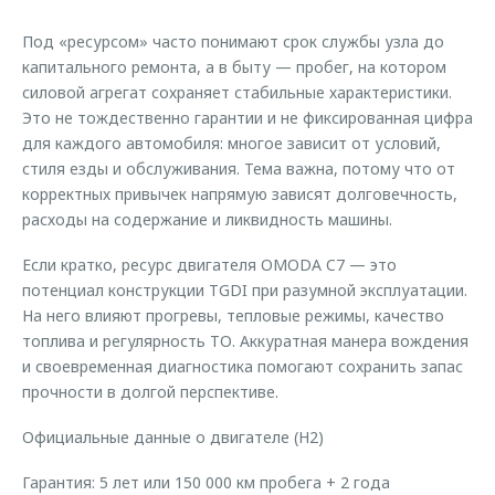
Страхование
Руководства по эксплуатации
Обратная связь
Под «ресурсом» часто понимают срок службы узла до
Кредитный калькулятор
Клиентская поддержка
капитального ремонта, а в быту — пробег, на котором
силовой агрегат сохраняет стабильные характеристики.
Аксессуары
O&J Автоклуб
Это не тождественно гарантии и не фиксированная цифра
Одежда и сувениры
Клуб владельцев OMODA
для каждого автомобиля: многое зависит от условий,
стиля езды и обслуживания. Тема важна, потому что от
Оригинальные аксессуары
Приложение O&J
корректных привычек напрямую зависят долговечность,
Запчасти
Аксессуары
расходы на содержание и ликвидность машины.
Трейд-ин
Одежда и сувениры
Если кратко, ресурс двигателя OMODA C7 — это
Калькулятор трейд-ин
Оригинальные аксессуары
потенциал конструкции TGDI при разумной эксплуатации.
На него влияют прогревы, тепловые режимы, качество
Запчасти
топлива и регулярность ТО. Аккуратная манера вождения
и своевременная диагностика помогают сохранить запас
прочности в долгой перспективе.
Официальные данные о двигателе (Н2)
Гарантия: 5 лет или 150 000 км пробега + 2 года