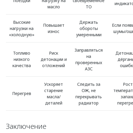
поездки
нагрузку на
своевременное
индикат
масло
ТО
Высокие
Держать
Повышает
Если появ
нагрузки на
обороты
износ
шумы/ош
«холодную»
умеренными
Заправляться
Топливо
Риск
Детонац
на
низкого
детонации и
дёрган
проверенных
качества
отложений
ошибк
АЗС
Ускоряет
Следить за
Рост
старение
ОЖ, не
температ
Перегрев
масла/
перекрывать
запах
деталей
радиатор
перегр
Заключение