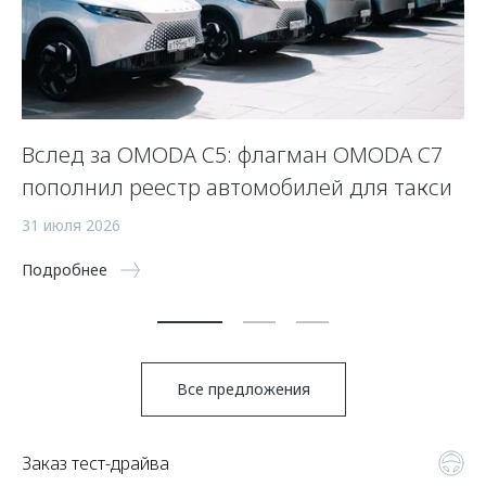
Вслед за OMODA C5: флагман OMODA C7
К
пополнил реестр автомобилей для такси
з
31 июля 2026
8 
Подробнее
По
Все предложения
Заказ тест-драйва