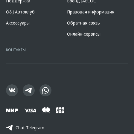
Поддержка
Бренд JAECOO
пролонгации процентная ставка увеличится на 3%. Оценивайте свои
финансовые возможности и риски. Подробнее уточняйте в
O&J Автоклуб
Правовая информация
официальных дилерских центрах «Omoda». Изучите все условия
кредита в разделе «Кредит на покупку автомобиля у дилера» на
Аксессуары
Обратная связь
сайте банка
https://alfabank.ru/get-money/auto-loan/dealers/?
platformId=alfasite
Кредит предоставляет АО Альфа-Банк. ИНН
Онлайн-сервисы
7728168971 ОГРН 1027700067328 место нахождение 107078, г.
Москва, ул. Каланчевская, д. 27. Ген.лицензия ЦБ РФ № 1326 от
16.01.2015. Предложение ограничено и не является публичной
КОНТАКТЫ
офертой.
Chat Telegram