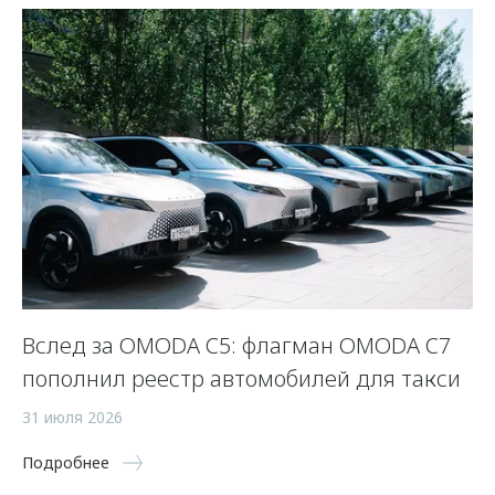
Вслед за OMODA C5: флагман OMODA C7
К
пополнил реестр автомобилей для такси
з
31 июля 2026
8 
Подробнее
По