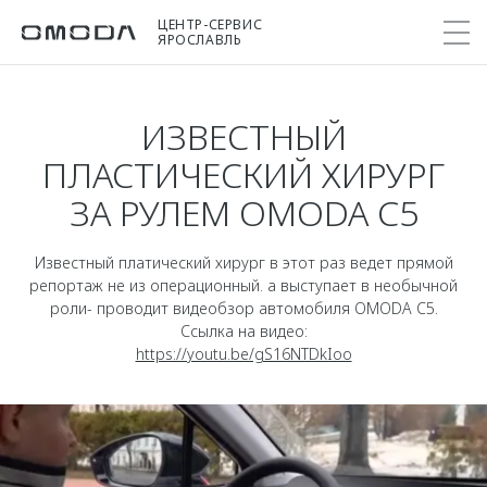
ЦЕНТР-СЕРВИС
ЯРОСЛАВЛЬ
ИЗВЕСТНЫЙ
Покупателям
Мир OMODA
Владельцам
Модели
ПЛАСТИЧЕСКИЙ ХИРУРГ
ЗА РУЛЕМ OMODA C5
C5
Выбор и покупка
Сервис
О бренде
от 2 299 000 ₽*
Сравнить комплектации
Записаться на сервис
Новости
Известный платический хирург в этот раз ведет прямой
Записаться на тест-драйв
Кузовной ремонт
репортаж не из операционный. а выступает в необычной
Онлайн-сервисы
C7
роли- проводит видеобзор автомобиля OMODA C5.
Cпецпредложения
Сервисные акции
Ссылка на видео:
Приложение O&J
от 2 739 000 ₽*
Прайс-листы
https://youtu.be/gS16NTDkIoo
Поддержка
Клуб владельцев OMODA
OMODA Лизинг
Помощь на дороге
Бренд JAECOO
Кредит и страхование
Гарантия
Правовая информация
Кредитные программы
Дополнительная техническая поддержка