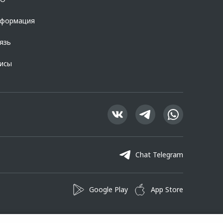
нформация
язь
висы
Chat Telegram
Google Play
App Store