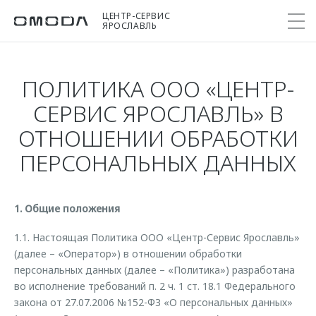
ЦЕНТР-СЕРВИС
ЯРОСЛАВЛЬ
ПОЛИТИКА ООО «ЦЕНТР-
Покупателям
Мир OMODA
Владельцам
Модели
СЕРВИС ЯРОСЛАВЛЬ» В
ОТНОШЕНИИ ОБРАБОТКИ
C5
Выбор и покупка
Сервис
О бренде
ПЕРСОНАЛЬНЫХ ДАННЫХ
от 2 299 000 ₽*
Сравнить комплектации
Записаться на сервис
Новости
Записаться на тест-драйв
Кузовной ремонт
Онлайн-сервисы
C7
Cпецпредложения
Сервисные акции
1. Общие положения
Приложение O&J
от 2 739 000 ₽*
Прайс-листы
Поддержка
1.1. Настоящая Политика ООО «Центр-Сервис Ярославль»
Клуб владельцев OMODA
OMODA Лизинг
(далее – «Оператор») в отношении обработки
Помощь на дороге
Бренд JAECOO
персональных данных (далее – «Политика») разработана
Кредит и страхование
Гарантия
во исполнение требований п. 2 ч. 1 ст. 18.1 Федерального
Правовая информация
закона от 27.07.2006 №152-ФЗ «О персональных данных»
Кредитные программы
Дополнительная техническая поддержка