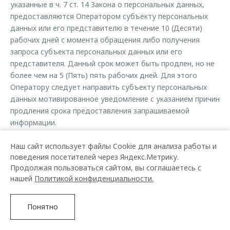
указанные в ч. 7 ст. 14 Закона о персональных данных,
предоставляются Оператором субъекту персональных
данных или его представителю в течение 10 (Десяти)
рабочих дней с момента обращения либо получения
запроса субъекта персональных данных или его
представителя. Данный срок может быть продлен, но не
более чем на 5 (Пять) пять рабочих дней. Для этого
Оператору следует направить субъекту персональных
данных мотивированное уведомление с указанием причин
продления срока предоставления запрашиваемой
информации.
В предоставляемые сведения не включаются
Наш сайт использует файлы Cookie для анализа работы и
персональные данные, относящиеся к другим субъектам
поведения посетителей через Яндекс.Метрику.
персональных данных, за исключением случаев, когда
Продолжая пользоваться сайтом, вы соглашаетесь с
нашей
Политикой конфиденциальности.
имеются законные основания для раскрытия таких
персональных данных.
Понятно
Запрос должен содержать: