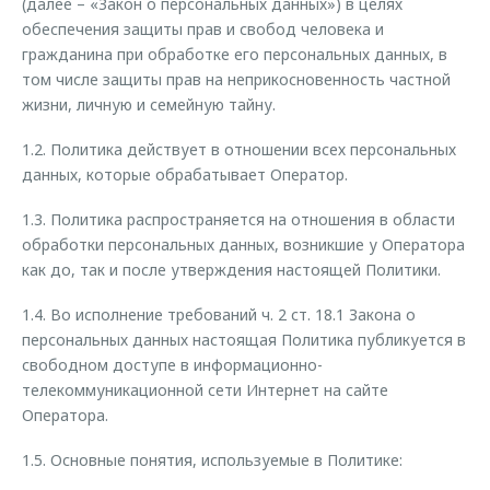
(далее – «Закон о персональных данных») в целях
Страхование
Руководства по эксплуатации
обеспечения защиты прав и свобод человека и
Обратная связь
Кредитный калькулятор
Клиентская поддержка
гражданина при обработке его персональных данных, в
том числе защиты прав на неприкосновенность частной
Аксессуары
O&J Автоклуб
жизни, личную и семейную тайну.
Одежда и сувениры
Клуб владельцев OMODA
1.2. Политика действует в отношении всех персональных
Оригинальные аксессуары
Приложение O&J
данных, которые обрабатывает Оператор.
Запчасти
Аксессуары
1.3. Политика распространяется на отношения в области
обработки персональных данных, возникшие у Оператора
Трейд-ин
Одежда и сувениры
как до, так и после утверждения настоящей Политики.
Калькулятор трейд-ин
Оригинальные аксессуары
1.4. Во исполнение требований ч. 2 ст. 18.1 Закона о
Запчасти
персональных данных настоящая Политика публикуется в
свободном доступе в информационно-
телекоммуникационной сети Интернет на сайте
Оператора.
1.5. Основные понятия, используемые в Политике: