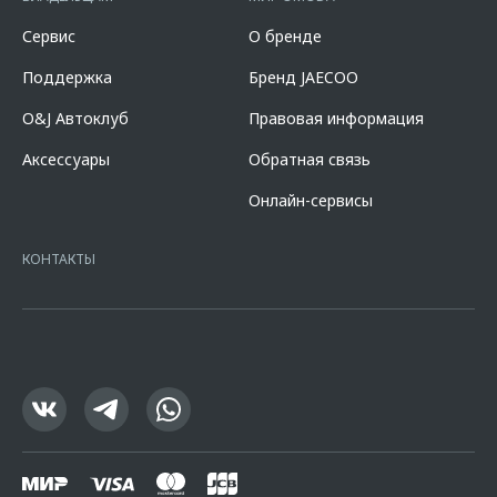
составляет 7,700% при первоначальном взносе 50,000% от
стоимости автомобиля, при сроке кредита 60 мес. и определяется
Сервис
О бренде
индивидуально. Указанное предложение действует в случае
оформления полиса КАСКО. При отказе от полиса КАСКО/отсутствии
Поддержка
Бренд JAECOO
пролонгации процентная ставка увеличится на 3%. Оценивайте свои
финансовые возможности и риски. Подробнее уточняйте в
O&J Автоклуб
Правовая информация
официальных дилерских центрах «Omoda». Изучите все условия
кредита в разделе «Кредит на покупку автомобиля у дилера» на
Аксессуары
Обратная связь
сайте банка
https://alfabank.ru/get-money/auto-loan/dealers/?
platformId=alfasite
Кредит предоставляет АО Альфа-Банк. ИНН
Онлайн-сервисы
7728168971 ОГРН 1027700067328 место нахождение 107078, г.
Москва, ул. Каланчевская, д. 27. Ген.лицензия ЦБ РФ № 1326 от
16.01.2015. Предложение ограничено и не является публичной
КОНТАКТЫ
офертой.