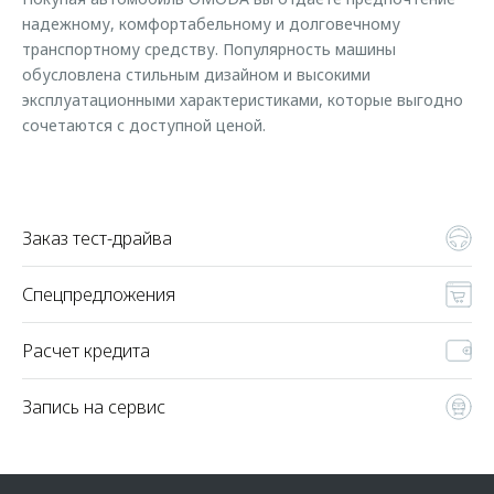
Страхование
Руководства по эксплуатации
надежному, комфортабельному и долговечному
Обратная связь
Кредитный калькулятор
Клиентская поддержка
транспортному средству. Популярность машины
обусловлена стильным дизайном и высокими
Аксессуары
O&J Автоклуб
эксплуатационными характеристиками, которые выгодно
сочетаются с доступной ценой.
Одежда и сувениры
Клуб владельцев OMODA
Оригинальные аксессуары
Приложение O&J
Запчасти
Аксессуары
Заказ тест-драйва
Трейд-ин
Одежда и сувениры
Калькулятор трейд-ин
Оригинальные аксессуары
Спецпредложения
Запчасти
Расчет кредита
Запись на сервис